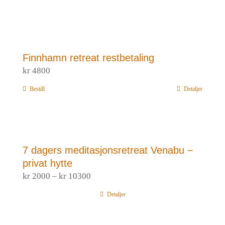
Finnhamn retreat restbetaling
kr
4800
Bestill
Detaljer
7 dagers meditasjonsretreat Venabu −
privat hytte
Prisområde:
kr
2000
–
kr
10300
kr 2000
Detaljer
til
kr 10300