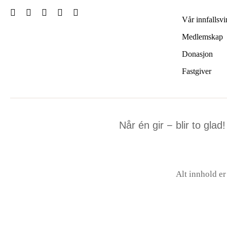
kan
Vår innfallsvi
velges
på
Medlemskap
produktsiden
Donasjon
Fastgiver
Når én gir − blir to glad!
Alt innhold e