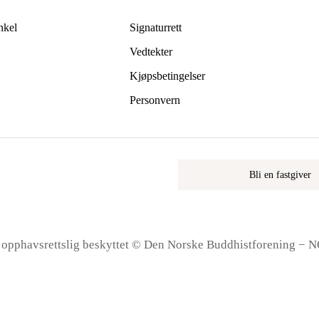
kan
nkel
Signaturrett
velges
på
Vedtekter
produktsiden
Kjøpsbetingelser
Personvern
Bli en fastgiver
r opphavsrettslig beskyttet © Den Norske Buddhistforening − 