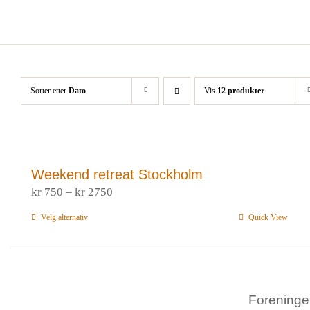
Skip
to
content
Sorter etter
Dato
Vis
12 produkter
Weekend retreat Stockholm
Prisområde:
kr
750
–
kr
2750
kr 750
Velg alternativ
Dette
Quick View
til
produktet
kr 2750
har
flere
varianter.
Forening
Alternativene