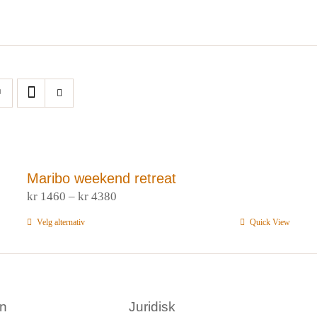
Maribo weekend retreat
Prisområde:
kr
1460
–
kr
4380
kr 1460
Velg alternativ
Dette
Quick View
til
produktet
kr 4380
har
flere
varianter.
en
Juridisk
Alternativene