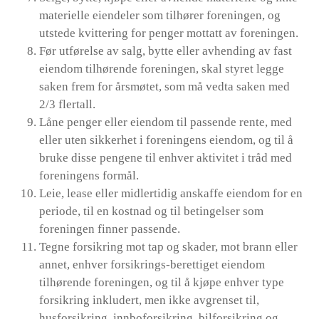
materielle eiendeler som tilhører foreningen, og
utstede kvittering for penger mottatt av foreningen.
Før utførelse av salg, bytte eller avhending av fast
eiendom tilhørende foreningen, skal styret legge
saken frem for årsmøtet, som må vedta saken med
2/3 flertall.
Låne penger eller eiendom til passende rente, med
eller uten sikkerhet i foreningens eiendom, og til å
bruke disse pengene til enhver aktivitet i tråd med
foreningens formål.
Leie, lease eller midlertidig anskaffe eiendom for en
periode, til en kostnad og til betingelser som
foreningen finner passende.
Tegne forsikring mot tap og skader, mot brann eller
annet, enhver forsikrings-berettiget eiendom
tilhørende foreningen, og til å kjøpe enhver type
forsikring inkludert, men ikke avgrenset til,
husforsikring, innboforsikring, bilforsikring og