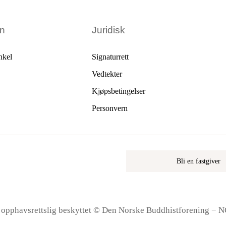
en
Juridisk
nkel
Signaturrett
Vedtekter
Kjøpsbetingelser
Personvern
Bli en fastgiver
r opphavsrettslig beskyttet © Den Norske Buddhistforening − 