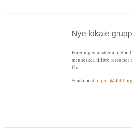
Nye lokale grupp
Foreningen ønsker å hjelpe f
mennesker, tilføre ressurser
får.
Send epost til
post@dnbf.or