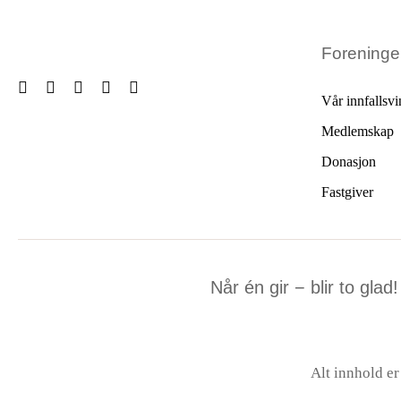
Forening
Vår innfallsvi
Medlemskap
Donasjon
Fastgiver
Når én gir − blir to glad!
Alt innhold e