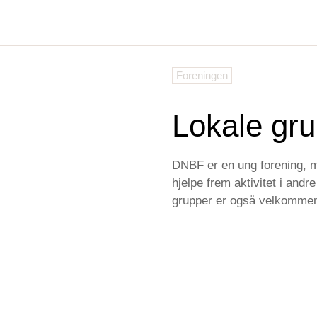
Skip
to
content
Foreningen
Lokale gr
DNBF er en ung forening, m
hjelpe frem aktivitet i and
grupper er også velkommen,