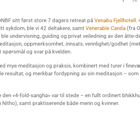
NBF sitt først store 7 dagers retreat på
Venabu Fjellhotell
.
itt sykdom, ble vi 42 deltakere, samt
Venerable Canda
(fra O
ble undervisning, guiding og privat veiledning av den åtte-de
editasjon, oppmerksomhet, innsats, vennlighet/godhet (metta
et spørsmål og svar på kvelden.
, med mye meditasjon og praksis, kombinert med turer i finev
e resultat, og merkbar fordypning av sin meditasjon – som 
le den «4-fold-sangha» var til stede – en fullt ordinert bhikk
hn Nitho), samt praktiserende både menn og kvinner.