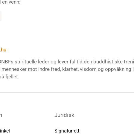
 en venn:
khu
DNBFs spirituelle leder og lever fulltid den buddhistiske tr
r mennesker mot indre fred, klarhet, visdom og oppvåkning 
å fjellet.
n
Juridisk
inkel
Signaturrett