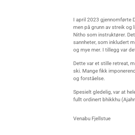
I april 2023 gjennomførte D
men på grunn av streik og l
Nitho som instruktører. Det 
sannheter, som inkludert m
og mye mer. I tillegg var d
Dette var et stille retreat
ski. Mange fikk imponerend
og forståelse.
Spesielt gledelig, var at he
fullt ordinert bhikkhu (Aja
Venabu Fjellstue