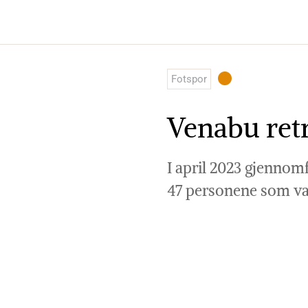
Skip
to
content
Fotspor
Venabu ret
I april 2023 gjennomf
47 personene som va