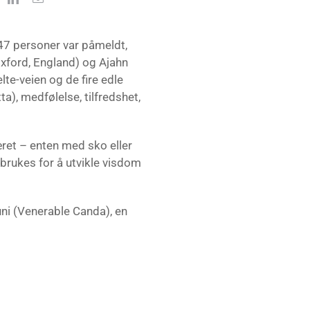
 47 personer var påmeldt,
xford, England) og Ajahn
lte-veien og de fire edle
), medfølelse, tilfredshet,
æret – enten med sko eller
brukes for å utvikle visdom
huni (Venerable Canda), en