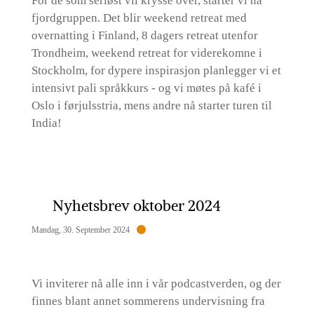
For de som seriøst vil krysse over, starter vi nå
fjordgruppen. Det blir weekend retreat med
overnatting i Finland, 8 dagers retreat utenfor
Trondheim, weekend retreat for viderekomne i
Stockholm, for dypere inspirasjon planlegger vi et
intensivt pali språkkurs - og vi møtes på kafé i
Oslo i førjulsstria, mens andre nå starter turen til
India!
Nyhetsbrev oktober 2024
Mandag, 30. September 2024
Vi inviterer nå alle inn i vår podcastverden, og der
finnes blant annet sommerens undervisning fra