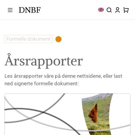
Skip
to
content
Formelle dokument
Årsrapporter
Les årsrapporter våre på denne nettsidene, eller last
ned signerte formelle dokument: