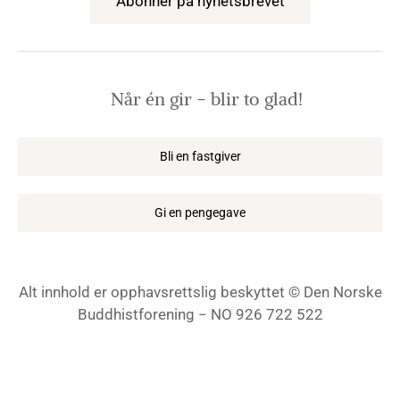
Abonner på nyhetsbrevet
Når én gir − blir to glad!
Bli en fastgiver
Gi en pengegave
Alt innhold er opphavsrettslig beskyttet © Den Norske
Buddhistforening − NO 926 722 522