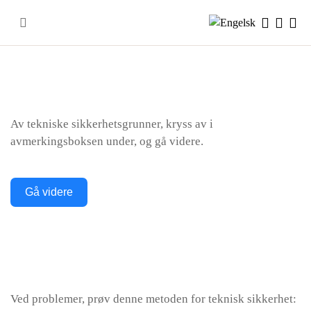
Skip
to
content
Av tekniske sikkerhetsgrunner, kryss av i
avmerkingsboksen under, og gå videre.
Gå videre
Ved problemer, prøv denne metoden for teknisk sikkerhet: