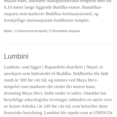
Mallas-riket, inkludert Mahaparinirvana-tempelet med sin
6,10 meter lange liggende Buddha-statue, Ramabhar-
stupaen som markerer Buddhas kremasjonssted, og
forskjellige internasjonale buddhister templer.
Bilder: 1) Parinirvana-tempelet, 2) Ramabhar-stupaen
Lumbini
Lumbini, som ligger i Rupandehi-distriktet i Nepal, er
anerkjent som fødestedet til Buddha. Siddhartha ble født
rundt år 500 før vår tid, og minnes ved Maya Devi-
tempelet som markerer det stedet der moren hans,
dronning Maya Devi, fødte under et saltre. Området har
betydelige arkeologiske levninger, inkludert en søyle reist
av keiser Ashoka i år 249 før vår tid, som bekrefter dens
historiske betydning. Lumbini ble utpekt som et UNESCOs