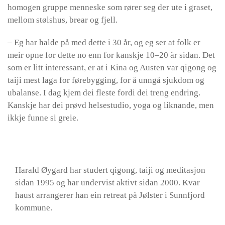
homogen gruppe menneske som rører seg der ute i graset,
mellom stølshus, brear og fjell.
– Eg har halde på med dette i 30 år, og eg ser at folk er
meir opne for dette no enn for kanskje 10–20 år sidan. Det
som er litt interessant, er at i Kina og Austen var qigong og
taiji mest laga for førebygging, for å unngå sjukdom og
ubalanse. I dag kjem dei fleste fordi dei treng endring.
Kanskje har dei prøvd helsestudio, yoga og liknande, men
ikkje funne si greie.
Harald Øygard har studert qigong, taiji og meditasjon
sidan 1995 og har undervist aktivt sidan 2000. Kvar
haust arrangerer han ein retreat på Jølster i Sunnfjord
kommune.