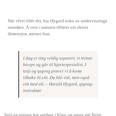
Når vêret tillèt det, har Øygard noko av undervisninga
utandørs. Å vere i naturen tilfører ein ekstra
dimensjon, meiner han.
I dag er ting veldig separert, vi trenar
biceps og går til hjartespesialist. I
taiji og qigong prøver vi å kome
tilbake til eitt. Du blir eitt, men også
eitt med alt. – Harald Øygard, qigong-
instruktør
Taiji og qigong har opphav i Kina, og spora går fleire