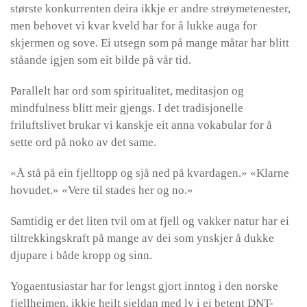
største konkurrenten deira ikkje er andre strøymetenester,
men behovet vi kvar kveld har for å lukke auga for
skjermen og sove. Ei utsegn som på mange måtar har blitt
ståande igjen som eit bilde på vår tid.
Parallelt har ord som spiritualitet, meditasjon og
mindfulness blitt meir gjengs. I det tradisjonelle
friluftslivet brukar vi kanskje eit anna vokabular for å
sette ord på noko av det same.
«Å stå på ein fjelltopp og sjå ned på kvardagen.» «Klarne
hovudet.» «Vere til stades her og no.»
Samtidig er det liten tvil om at fjell og vakker natur har ei
tiltrekkingskraft på mange av dei som ynskjer å dukke
djupare i både kropp og sinn.
Yogaentusiastar har for lengst gjort inntog i den norske
fjellheimen, ikkje heilt sjeldan med ly i ei betent DNT-