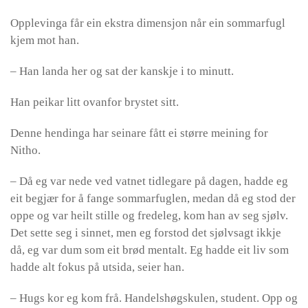
Opplevinga får ein ekstra dimensjon når ein sommarfugl
kjem mot han.
– Han landa her og sat der kanskje i to minutt.
Han peikar litt ovanfor brystet sitt.
Denne hendinga har seinare fått ei større meining for
Nitho.
– Då eg var nede ved vatnet tidlegare på dagen, hadde eg
eit begjær for å fange sommarfuglen, medan då eg stod der
oppe og var heilt stille og fredeleg, kom han av seg sjølv.
Det sette seg i sinnet, men eg forstod det sjølvsagt ikkje
då, eg var dum som eit brød mentalt. Eg hadde eit liv som
hadde alt fokus på utsida, seier han.
– Hugs kor eg kom frå. Handelshøgskulen, student. Opp og