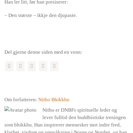
Han ler litt, før han presiserer:
– Den største – ikkje den djupaste.
Del gjerne denne siden med en venn:
Om forfatteren:
Nitho Bhikkhu
Nitho er DNBFs spirituelle leder og
lever fulltid den buddhistiske treningen
som bhikkhu. Han inspirerer mennesker mot indre fred,
klarhet, visdom og oppvåkning i Norge og Norden, og han