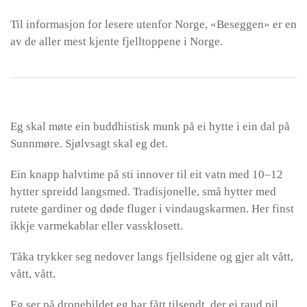
Til informasjon for lesere utenfor Norge, «Beseggen» er en
av de aller mest kjente fjelltoppene i Norge.
Eg skal møte ein buddhistisk munk på ei hytte i ein dal på
Sunnmøre. Sjølvsagt skal eg det.
Ein knapp halvtime på sti innover til eit vatn med 10–12
hytter spreidd langsmed. Tradisjonelle, små hytter med
rutete gardiner og døde fluger i vindaugskarmen. Her finst
ikkje varmekablar eller vassklosett.
Tåka trykker seg nedover langs fjellsidene og gjer alt vått,
vått, vått.
Eg ser på dronebildet eg har fått tilsendt, der ei raud pil