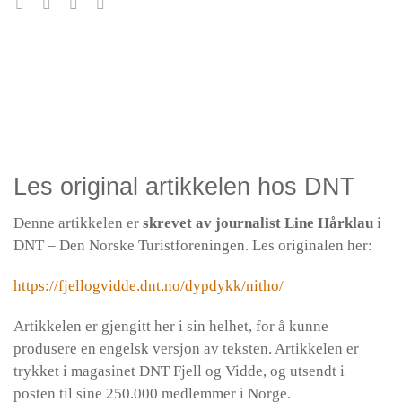
Fra Beseggen til Bhikkhu | NO | DNBF
Episode
6. oktober 2025
DNBF Accessibility
play
icon
Les original artikkelen hos DNT
Denne artikkelen er
skrevet av journalist Line Hårklau
i
DNT – Den Norske Turistforeningen. Les originalen her:
https://fjellogvidde.dnt.no/dypdykk/nitho/
Artikkelen er gjengitt her i sin helhet, for å kunne
produsere en engelsk versjon av teksten. Artikkelen er
trykket i magasinet DNT Fjell og Vidde, og utsendt i
posten til sine 250.000 medlemmer i Norge.