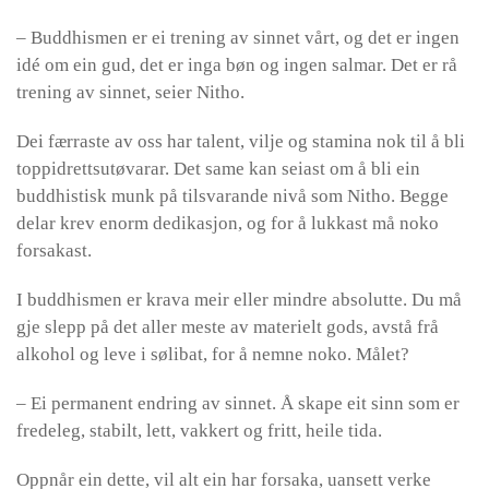
– Buddhismen er ei trening av sinnet vårt, og det er ingen
idé om ein gud, det er inga bøn og ingen salmar. Det er rå
trening av sinnet, seier Nitho.
Dei færraste av oss har talent, vilje og stamina nok til å bli
toppidrettsutøvarar. Det same kan seiast om å bli ein
buddhistisk munk på tilsvarande nivå som Nitho. Begge
delar krev enorm dedikasjon, og for å lukkast må noko
forsakast.
I buddhismen er krava meir eller mindre absolutte. Du må
gje slepp på det aller meste av materielt gods, avstå frå
alkohol og leve i sølibat, for å nemne noko. Målet?
– Ei permanent endring av sinnet. Å skape eit sinn som er
fredeleg, stabilt, lett, vakkert og fritt, heile tida.
Oppnår ein dette, vil alt ein har forsaka, uansett verke