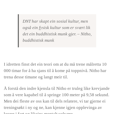
DNT har skapt ein sosial kultur, men
også ein fysisk kultur som er svært lik
det ein buddhistisk munk gjer. – Nitho,
buddhistisk munk
I idretten finst det ein teori om at du må trene målretta 10
000 timar for å ha sjans til å kome på toppnivå. Nitho har
trena desse timane og langt meir til.
Å forstå den indre kjensla til Nitho er truleg like krevjande
som å vere kapabel til å springe 100 meter på 9,58 sekund.
Men dei fleste av oss kan til dels relatere, vi tar gjerne ei
treningsøkt i ny og ne, kan kjenne igjen opplevinga av
kropp i fart og likeins mentalt velvære.