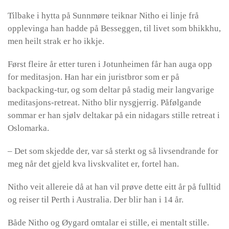
Tilbake i hytta på Sunnmøre teiknar Nitho ei linje frå
opplevinga han hadde på Besseggen, til livet som bhikkhu,
men heilt strak er ho ikkje.
Først fleire år etter turen i Jotunheimen får han auga opp
for meditasjon. Han har ein juristbror som er på
backpacking-tur, og som deltar på stadig meir langvarige
meditasjons-retreat. Nitho blir nysgjerrig. Påfølgande
sommar er han sjølv deltakar på ein nidagars stille retreat i
Oslomarka.
– Det som skjedde der, var så sterkt og så livsendrande for
meg når det gjeld kva livskvalitet er, fortel han.
Nitho veit allereie då at han vil prøve dette eitt år på fulltid
og reiser til Perth i Australia. Der blir han i 14 år.
Både Nitho og Øygard omtalar ei stille, ei mentalt stille.