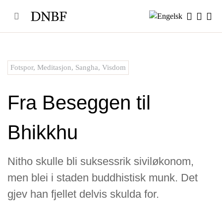
Skip
to
content
Fotspor
,
Meditasjon
,
Sangha
,
Visdom
Fra Beseggen til
Bhikkhu
Nitho skulle bli suksessrik siviløkonom,
men blei i staden buddhistisk munk. Det
gjev han fjellet delvis skulda for.