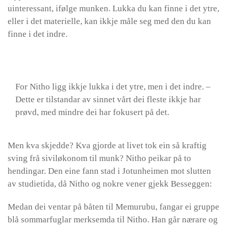
uinteressant, ifølge munken. Lukka du kan finne i det ytre,
eller i det materielle, kan ikkje måle seg med den du kan
finne i det indre.
For Nitho ligg ikkje lukka i det ytre, men i det indre. –
Dette er tilstandar av sinnet vårt dei fleste ikkje har
prøvd, med mindre dei har fokusert på det.
Men kva skjedde? Kva gjorde at livet tok ein så kraftig
sving frå siviløkonom til munk? Nitho peikar på to
hendingar. Den eine fann stad i Jotunheimen mot slutten
av studietida, då Nitho og nokre vener gjekk Besseggen:
Medan dei ventar på båten til Memurubu, fangar ei gruppe
blå sommarfuglar merksemda til Nitho. Han går nærare og