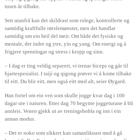
tusen år tilbake.
Sett utanfrå kan det skildrast som rolege, kontrollerte og
samtidig kraftfulle rørslemønster, men det handlar
samtidig om ein heil del meir. Om både det fysiske og
mentale, det indre og ytre, yin og yang. Om energi og å
frigjere spenningar og stress i kropp og sinn.
– I dag er ting veldig separert, vi trenar biceps og går til
hjartespesialist. I taiji og qigong prøver vi å kome tilbake
til eitt. Du blir eitt, men også eitt med alt, seier Øygard.
Han fortel om ein ven som skulle jogge kvar dag i 100
dagar ute i naturen. Etter dag 70 begynte joggeturane å bli
annleis. Venen gjekk ut av treningsbobla og inn i ein
annan modus.
– Det er noko som sikkert kan samanliknast med å gå