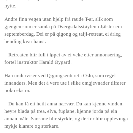
hytte.
Andre finn vegen utan hjelp frå raude T-ar, slik som
gjengen som er samla på Dvergsdalsstøylen i Jølster ein
septemberdag. Dei er på qigong og taiji-retreat, ei årleg
hending kvar haust.
– Retreaten blir full i løpet av ei veke etter annonsering,
fortel instruktør Harald Øygard.
Han underviser ved Qigongsenteret i Oslo, som regel
innandørs. Men det å vere ute i slike omgjevnader tilfører
noko ekstra.
– Du kan få eit heilt anna nærvær. Du kan kjenne vinden,
høyre blada på trea, elva, fuglane, kjenne jorda på ein
annan måte. Sansane blir styrkte, og derfor blir opplevinga
mykje klarare og sterkare.