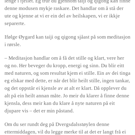
lenge i fjellet. Eg trur du gjennom taiji og qigong kan finne
denne modusen mykje raskare. Det handlar om å stå der
ute og kjenne at vi er ein del av heilskapen, vi er ikkje
separerte.
Ifølge Øygard kan taiji og qigong sjåast på som meditasjon
i rørsle.
– Meditasjon handlar om å få det stille og klart, vere her
og no. Her beveger du kropp, energi og sinn. Du blir eitt
med naturen, og som resultat kjem ei stille. Ein av dei tinga
eg elskar med dette, er når det blir heilt stille, ingen tankar,
og det oppstår ei kjensle av at alt er klart. Då opplever du
alt på ein heilt annan måte. Jo meir du klarer å finne denne
kjensla, dess meir kan du klare å nyte naturen på eit
djupare vis – det er min påstand.
Om du ser rundt deg på Dvergsdalsstøylen denne
ettermiddagen, vil du legge merke til at det er langt frå ei