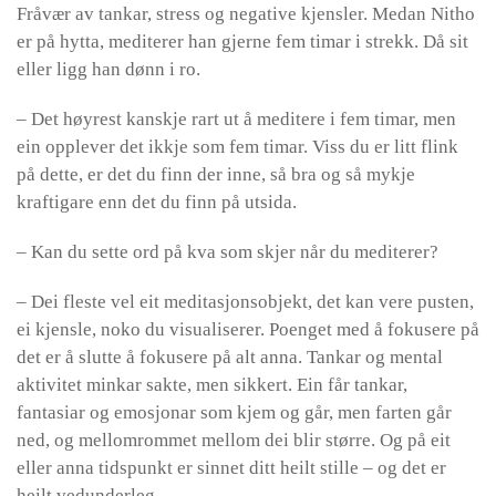
Fråvær av tankar, stress og negative kjensler. Medan Nitho
er på hytta, mediterer han gjerne fem timar i strekk. Då sit
eller ligg han dønn i ro.
– Det høyrest kanskje rart ut å meditere i fem timar, men
ein opplever det ikkje som fem timar. Viss du er litt flink
på dette, er det du finn der inne, så bra og så mykje
kraftigare enn det du finn på utsida.
– Kan du sette ord på kva som skjer når du mediterer?
– Dei fleste vel eit meditasjonsobjekt, det kan vere pusten,
ei kjensle, noko du visualiserer. Poenget med å fokusere på
det er å slutte å fokusere på alt anna. Tankar og mental
aktivitet minkar sakte, men sikkert. Ein får tankar,
fantasiar og emosjonar som kjem og går, men farten går
ned, og mellomrommet mellom dei blir større. Og på eit
eller anna tidspunkt er sinnet ditt heilt stille – og det er
heilt vedunderleg.