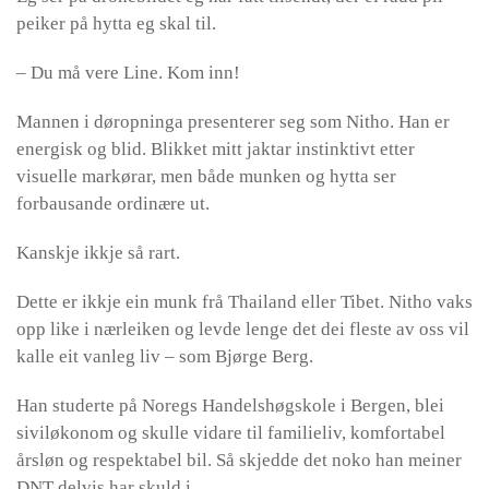
peiker på hytta eg skal til.
– Du må vere Line. Kom inn!
Mannen i døropninga presenterer seg som Nitho. Han er
energisk og blid. Blikket mitt jaktar instinktivt etter
visuelle markørar, men både munken og hytta ser
forbausande ordinære ut.
Kanskje ikkje så rart.
Dette er ikkje ein munk frå Thailand eller Tibet. Nitho vaks
opp like i nærleiken og levde lenge det dei fleste av oss vil
kalle eit vanleg liv – som Bjørge Berg.
Han studerte på Noregs Handelshøgskole i Bergen, blei
siviløkonom og skulle vidare til familieliv, komfortabel
årsløn og respektabel bil. Så skjedde det noko han meiner
DNT delvis har skuld i.