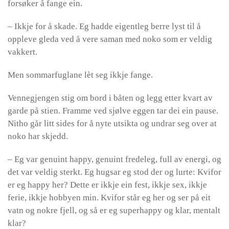
forsøker å fange ein.
– Ikkje for å skade. Eg hadde eigentleg berre lyst til å
oppleve gleda ved å vere saman med noko som er veldig
vakkert.
Men sommarfuglane lèt seg ikkje fange.
Vennegjengen stig om bord i båten og legg etter kvart av
garde på stien. Framme ved sjølve eggen tar dei ein pause.
Nitho går litt sides for å nyte utsikta og undrar seg over at
noko har skjedd.
– Eg var genuint happy, genuint fredeleg, full av energi, og
det var veldig sterkt. Eg hugsar eg stod der og lurte: Kvifor
er eg happy her? Dette er ikkje ein fest, ikkje sex, ikkje
ferie, ikkje hobbyen min. Kvifor står eg her og ser på eit
vatn og nokre fjell, og så er eg superhappy og klar, mentalt
klar?