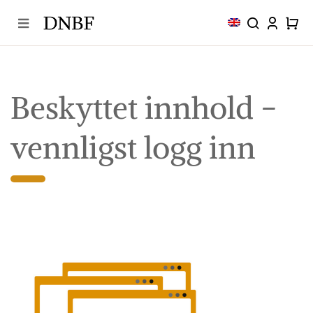
Skip
to
content
Beskyttet innhold −
vennligst logg inn