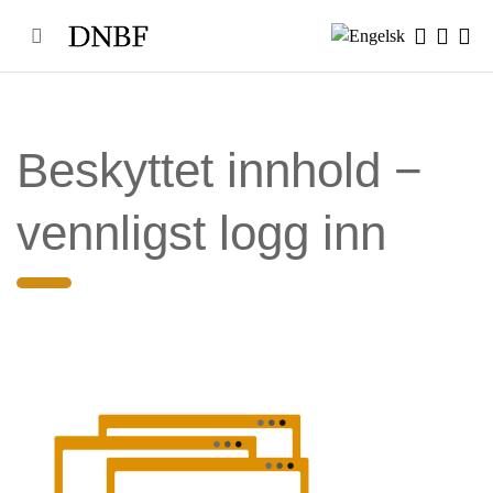
Skip
to
content
Beskyttet innhold −
vennligst logg inn