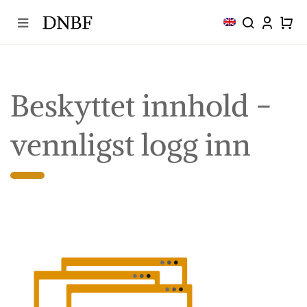
Skip
to
content
Beskyttet innhold −
vennligst logg inn