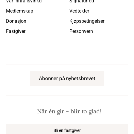
Vår innfallsvinkel
Signaturrett
Medlemskap
Vedtekter
Donasjon
Kjøpsbetingelser
Fastgiver
Personvern
Abonner på nyhetsbrevet
Når én gir − blir to glad!
Bli en fastgiver