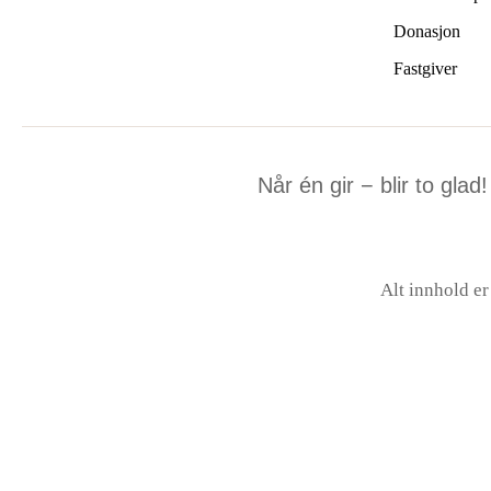
Donasjon
Fastgiver
Når én gir − blir to glad!
Alt innhold e