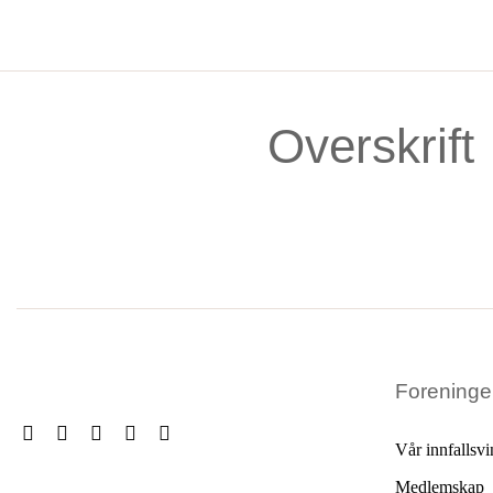
Skip
to
content
Overskrift
Forening
Vår innfallsvi
Medlemskap