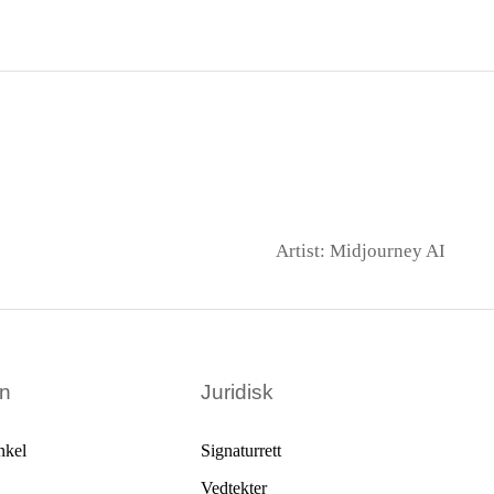
Artist: Midjourney AI
en
Juridisk
nkel
Signaturrett
Vedtekter