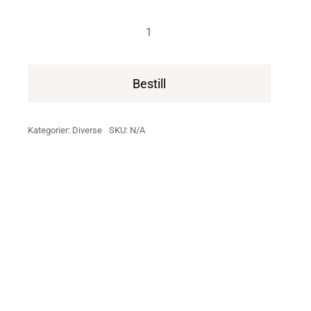
Fellesmøte
22
mars
Bestill
Oslo
antall
Kategorier:
Diverse
SKU:
N/A