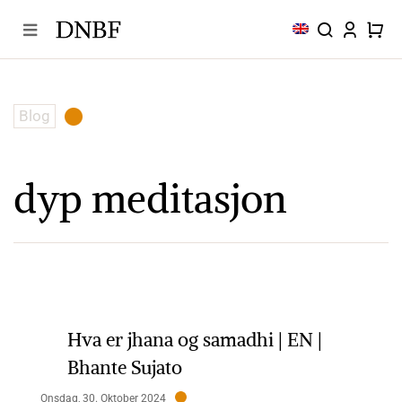
Skip
to
content
Blog
dyp meditasjon
Hva er jhana og samadhi | EN |
Bhante Sujato
Onsdag, 30. Oktober 2024