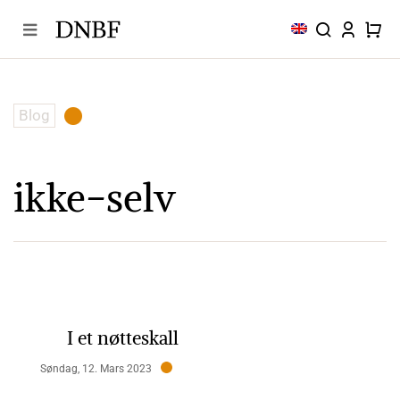
Skip
to
content
Blog
ikke-selv
I et nøtteskall
Søndag, 12. Mars 2023