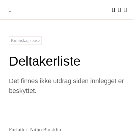
Skip
to
content
Kunnskapsbase
Deltakerliste
Det finnes ikke utdrag siden innlegget er
beskyttet.
Forfatter: Nitho Bhikkhu