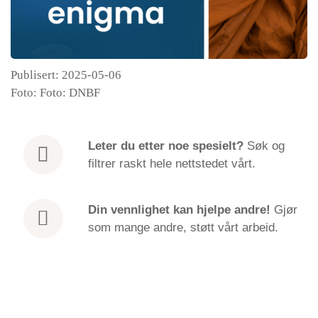
Publisert: 2025-05-06
Foto: Foto: DNBF
Leter du etter
noe spesielt?
Søk og
filtrer raskt hele nettstedet vårt.
Din vennlighet kan hjelpe andre!
Gjør
som mange andre, støtt vårt arbeid.
The importance of happiness | EN | Ajahn Nitho |
Episode
Venabu 2025*
play
6. mai 2025
Den Norske Buddhistforening
icon