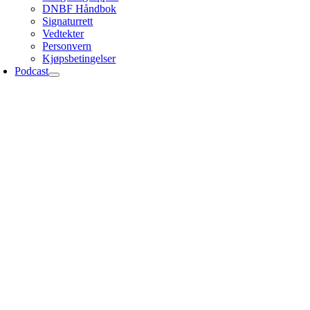
DNBF Håndbok
Signaturrett
Vedtekter
Personvern
Kjøpsbetingelser
Podcast