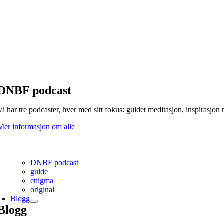
DNBF podcast
Vi har tre podcaster, hver med sitt fokus: guidet meditasjon, inspirasjo
Mer informasjon om alle
DNBF podcast
guide
enigma
original
Blogg
Blogg