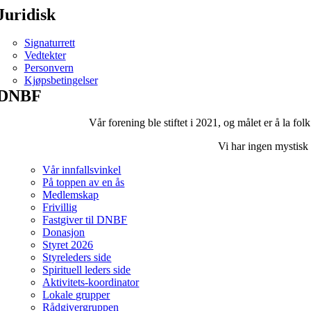
Juridisk
Signaturrett
Vedtekter
Personvern
Kjøpsbetingelser
DNBF
Vår forening ble stiftet i 2021, og målet er å la fol
Vi har ingen mystisk 
Vår innfallsvinkel
På toppen av en ås
Medlemskap
Frivillig
Fastgiver til DNBF
Donasjon
Styret 2026
Styreleders side
Spirituell leders side
Aktivitets-koordinator
Lokale grupper
Rådgivergruppen