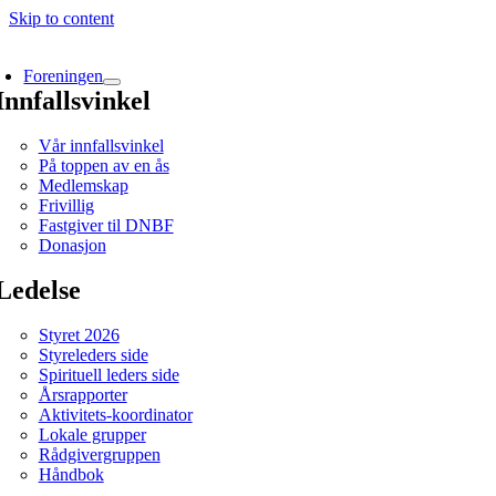
Skip to content
Foreningen
Innfallsvinkel
Vår innfallsvinkel
På toppen av en ås
Medlemskap
Frivillig
Fastgiver til DNBF
Donasjon
Ledelse
Styret 2026
Styreleders side
Spirituell leders side
Årsrapporter
Aktivitets-koordinator
Lokale grupper
Rådgivergruppen
Håndbok