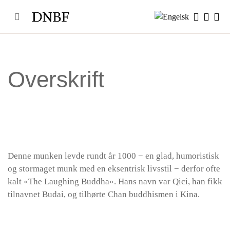
Skip
to
content
Overskrift
Denne munken levde rundt år 1000 − en glad, humoristisk
og stormaget munk med en eksentrisk livsstil − derfor ofte
kalt «The Laughing Buddha». Hans navn var Qici, han fikk
tilnavnet Budai, og tilhørte Chan buddhismen i Kina.