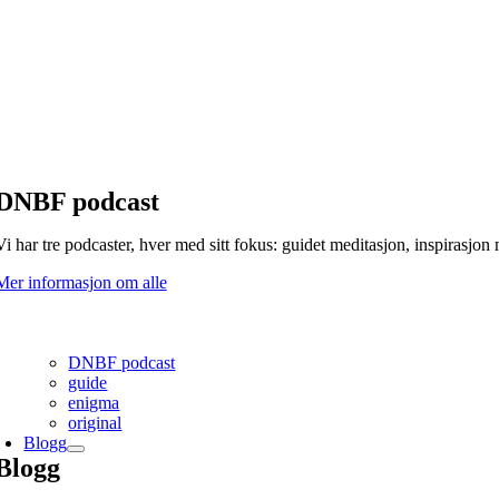
DNBF podcast
Vi har tre podcaster, hver med sitt fokus: guidet meditasjon, inspirasjo
Mer informasjon om alle
DNBF podcast
guide
enigma
original
Blogg
Blogg