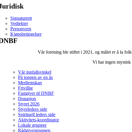
Juridisk
Signaturrett
Vedtekter
Personvern
Kjøpsbetingelser
DNBF
Vår forening ble stiftet i 2021, og målet er å la fol
Vi har ingen mystisk 
Vår innfallsvinkel
På toppen av en ås
Medlemskap
Frivillig
Fastgiver til DNBF
Donasjon
Styret 2026
Styreleders side
Spirituell leders side
Aktivitets-koordinator
Lokale grupper
Rådgivergruppen