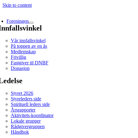
Skip to content
Foreningen
Innfallsvinkel
Vår innfallsvinkel
På toppen av en ås
Medlemskap
Frivillig
Fastgiver til DNBF
Donasjon
Ledelse
Styret 2026
Styreleders side
Spirituell leders side
Årsrapporter
Aktivitets-koordinator
Lokale grupper
Rådgivergruppen
Håndbok