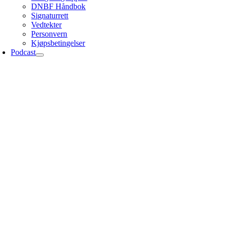
DNBF Håndbok
Signaturrett
Vedtekter
Personvern
Kjøpsbetingelser
Podcast