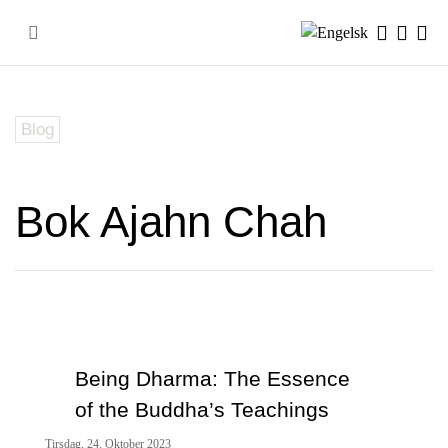
Skip
to
content
Blog
Bok Ajahn Chah
Being Dharma: The Essence
of the Buddha’s Teachings
Tirsdag, 24. Oktober 2023