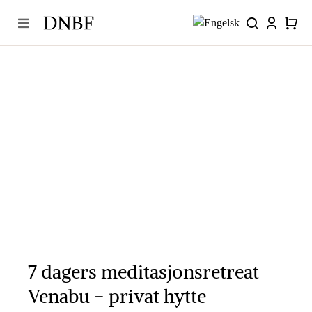
Skip
to
content
7 dagers meditasjonsretreat
Venabu − privat hytte