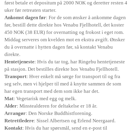
først betale et depositum på 2000 NOK og deretter resten 4
uker før retreaten starter.
Ankomst dagen før
: For de som ønsker å ankomme dagen
før, bestill dette direkte hos Venabu Fjellhotell, det koster
450 NOK (38 EUR) for overnatting og frokost i eget rom.
Middag serveres om kvelden mot en ekstra avgift. Ønsker
du å overnatte i hytten dagen før, så kontakt Venabu
direkte.
Hentetjeneste
: Hvis du tar tog, har Ringebu hentetjeneste
på stasjon. Det bestilles direkte hos Venabu Fjellhotell.
Transport
: Hver enkelt må sørge for transport til og fra
seg selv, men vi hjelper til med å knytte sammen de som
har egen transport med dem som ikke har det.
Mat
: Vegetarisk med egg og melk.
Alder
: Minstealderen for deltakelse er 18 år.
Arrangør
: Den Norske Buddhistforening.
Retrettledere
: Sissel Albertsen og Erlend Neergaard.
Kontakt
: Hvis du har spørsmål, send en e-post til