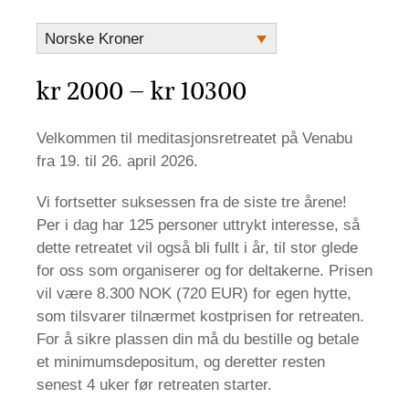
Norske Kroner
Prisområde:
kr
2000
–
kr
10300
kr 2000
Velkommen til meditasjonsretreatet på Venabu
til
fra 19. til 26. april 2026.
kr 10300
Vi fortsetter suksessen fra de siste tre årene!
Per i dag har 125 personer uttrykt interesse, så
dette retreatet vil også bli fullt i år, til stor glede
for oss som organiserer og for deltakerne. Prisen
vil være 8.300 NOK (720 EUR) for egen hytte,
som tilsvarer tilnærmet kostprisen for retreaten.
For å sikre plassen din må du bestille og betale
et minimumsdepositum, og deretter resten
senest 4 uker før retreaten starter.