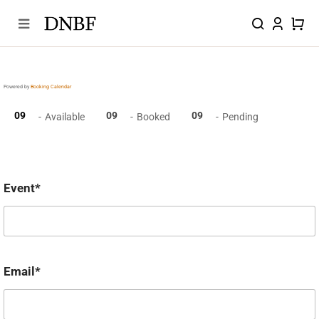
Skip
to
content
Powered by
Booking Calendar
09
09
09
-
Available
-
Booked
-
Pending
Event*
Email*