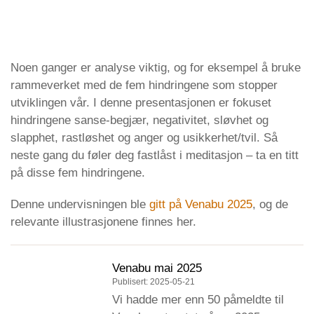
Episode
8. mai 2025
Den Norske Buddhistforening
play
icon
Noen ganger er analyse viktig, og for eksempel å bruke
rammeverket med de fem hindringene som stopper
utviklingen vår. I denne presentasjonen er fokuset
hindringene sanse-begjær, negativitet, sløvhet og
slapphet, rastløshet og anger og usikkerhet/tvil. Så
neste gang du føler deg fastlåst i meditasjon – ta en titt
på disse fem hindringene.
Denne undervisningen ble
gitt på Venabu 2025
, og de
relevante illustrasjonene finnes her.
Venabu mai 2025
Publisert: 2025-05-21
Vi hadde mer enn 50 påmeldte til