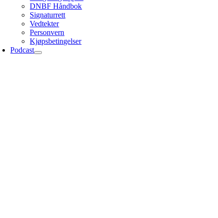
DNBF Håndbok
Signaturrett
Vedtekter
Personvern
Kjøpsbetingelser
Podcast