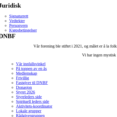
Juridisk
Signaturrett
Vedtekter
Personvern
Kjøpsbetingelser
DNBF
Vår forening ble stiftet i 2021, og målet er å la fol
Vi har ingen mystisk 
Vår innfallsvinkel
På toppen av en ås
Medlemskap
Frivillig
Fastgiver til DNBF
Donasjon
Styret 2026
Styreleders side
Spirituell leders side
Aktivitets-koordinator
Lokale grupper
Rådgivergruppen