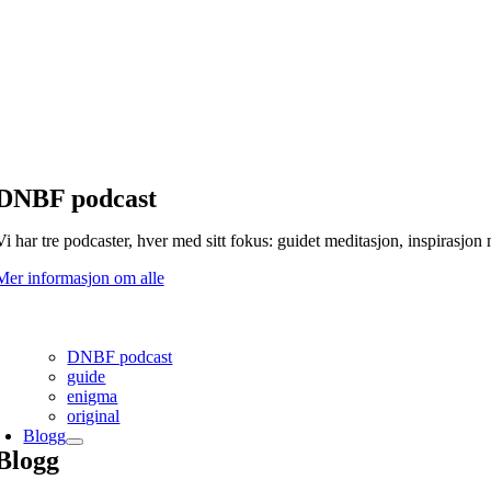
DNBF podcast
Vi har tre podcaster, hver med sitt fokus: guidet meditasjon, inspirasjo
Mer informasjon om alle
DNBF podcast
guide
enigma
original
Blogg
Blogg