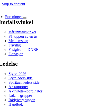
Skip to content
Foreningen
Innfallsvinkel
Vår innfallsvinkel
På toppen av en ås
Medlemskap
Frivillig
Fastgiver til DNBF
Donasjon
Ledelse
Styret 2026
Styreleders side
Spirituell leders side
Årsrapporter
Aktivitets-koordinator
Lokale grupper
Rådgivergruppen
Håndbok