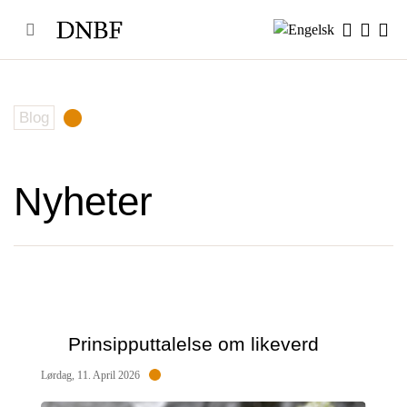
Skip
to
content
Blog
Nyheter
Prinsipputtalelse om likeverd
Lørdag, 11. April 2026