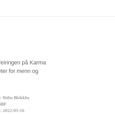
 feiringen på Karma
eter for menn og
r: Nitho Bhikkhu
NBF
t: 2022-05-16