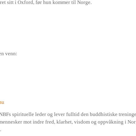
eret sitt i Oxford, før hun kommer til Norge.
en venn:
hu
NBFs spirituelle leder og lever fulltid den buddhistiske trenin
 mennesker mot indre fred, klarhet, visdom og oppvåkning i Nor
.