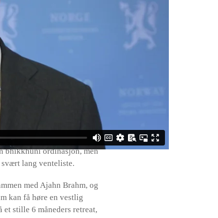
ultur, og heller forholde oss
te Ayya Tathaloka denne
k-feiringen 2022, og fikk
har vestlig bakgrunn.
d, Ukreina, Polen, Den
en bhikkhuni ordinasjon, men
svært lang venteliste.
 sammen med Ajahn Brahm, og
um kan få høre en vestlig
et stille 6 måneders retreat,