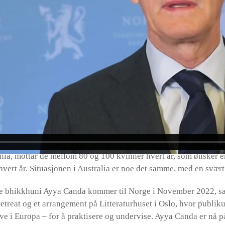
Tathaloka fra California. Fordi vi valgte å gå imot en etablert k
arden definert av Buddha, ble dette en konflikt. I etterkant kal
eaking event. Så vi kontaktet Ayya Tathaloka i forkant av Vesa
, som var super inspirasjon på en Vesak dag:
hikkhunis.
rd Amerika, Europa og Australia/NZ) – og mesteparten av disse 
lgende land: Tyskland, England, Sveits, Østerike, Italia, Russlan
a, Nederland.
nia, mottar de mellom 80 og 100 kvinner hvert år, som ønsker 
hvert år. Situasjonen i Australia er noe det samme, med en svært 
iske bhikkhuni Ayya Canda kommer til Norge i November 2022,
 retreat og et arrangement på Litteraturhuset i Oslo, hvor publik
e i Europa – for å praktisere og undervise. Ayya Canda er nå på 