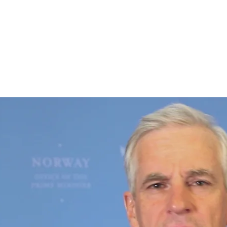
e var like muligheter for menn og kvinner som ønsker å praktise
til praksis og undervisning – som betyr å ta en ordinasjon. For 
 dette en bhikkhuni-ordinasjon. Desverre har mulighetene for kv
en med munkene i Australia, med på å støtte bhikkhuni ordinas