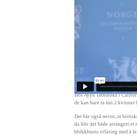
kvinner, gjennomført av Ayya 
til den 2500 år gammel stand
ordinasjonen for en groundbr
følgende informasjon tilbake
Det finnes nå mer en 5000 b
3000 av disse er i Sri Lanka
300 av disse er i Thailand
100 av disse er i vesten (No
20 av disse er i Europa, i fø
Tsjekkiske Republikk, Belgi
Hos Ayya Tathaloka i Califor
de kan bare ta inn 2 kvinner 
Det ble også nevnt, at brit
da blir det både arrangert et
bhikkhunis erfaring med å lev