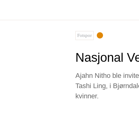
Skip
to
content
Fotspor
Nasjonal Ve
Ajahn Nitho ble invit
Tashi Ling, i Bjørnda
kvinner.