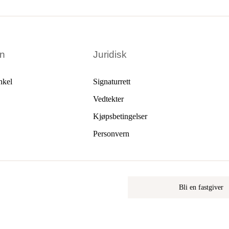
en
Juridisk
nkel
Signaturrett
Vedtekter
Kjøpsbetingelser
Personvern
Bli en fastgiver