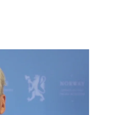
re, og spesielt for de som
menn er dette en bhikkhu-
innene, blir nesten fjernet i
jonen av fire australske