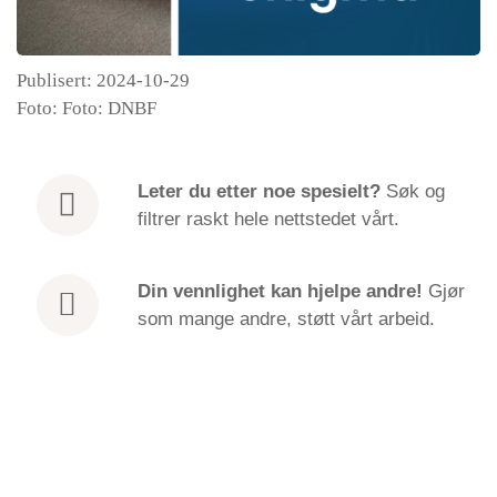
Publisert: 2024-10-29
Foto: Foto: DNBF
Leter du etter
noe spesielt?
Søk og
filtrer raskt hele nettstedet vårt.
Din vennlighet kan hjelpe andre!
Gjør
som mange andre, støtt vårt arbeid.
The four bases of mental power | EN | Bhante
Episode
Sujato
play
29. oktober 2024
Den Norske Buddhistforening
icon