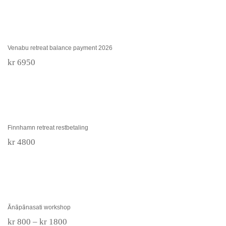
til
kr 4380
Venabu retreat balance payment 2026
Venabu retreat balance payment 2026
kr
6950
Finnhamn retreat restbetaling
Finnhamn retreat restbetaling
kr
4800
Ānāpānasati workshop
Ānāpānasati workshop
Prisområde:
kr
800
–
kr
1800