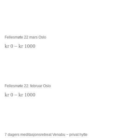
kr 800
til
kr 1800
Fellesmøte 22 mars Oslo
Fellesmøte 22 mars Oslo
Prisområde:
kr
0
–
kr
1000
kr 0
til
kr 1000
Fellesmøte 22. februar Oslo
Fellesmøte 22. februar Oslo
Prisområde:
kr
0
–
kr
1000
kr 0
til
kr 1000
7 dagers meditasjonsretreat Venabu − privat
hytte
7 dagers meditasjonsretreat Venabu − privat hytte