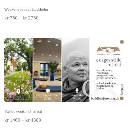
Weekend retreat Stockholm
Prisområde:
kr
750
–
kr
2750
kr 750
til
kr 2750
Maribo weekend retreat
Maribo weekend retreat
Prisområde:
kr
1460
–
kr
4380
kr 1460