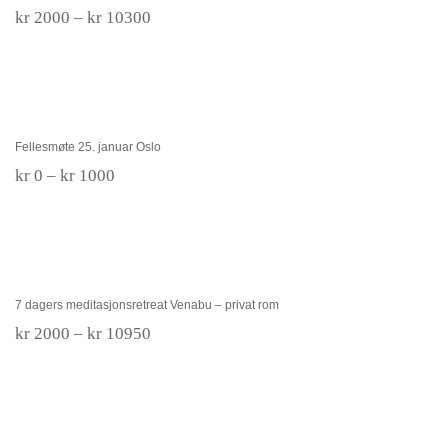
Prisområde:
kr
2000
–
kr
10300
kr 2000
til
kr 10300
Fellesmøte 25. januar Oslo
Fellesmøte 25. januar Oslo
Prisområde:
kr
0
–
kr
1000
kr 0
til
kr 1000
7 dagers meditasjonsretreat Venabu – privat
rom
7 dagers meditasjonsretreat Venabu – privat rom
Prisområde:
kr
2000
–
kr
10950
kr 2000
til
kr 10950
Medlemskap DNBF 2026