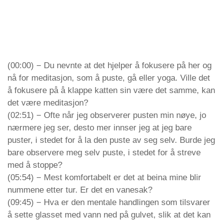
Retreat questions and answers at Venabu 2024
Episode
| EN | Venerable Canda and Ajahn Nitho
play
20. april 2024
Den Norske Buddhistforening
icon
(00:00) − Du nevnte at det hjelper å fokusere på her og
nå for meditasjon, som å puste, gå eller yoga. Ville det
å fokusere på å klappe katten sin være det samme, kan
det være meditasjon?
(02:51) − Ofte når jeg observerer pusten min nøye, jo
nærmere jeg ser, desto mer innser jeg at jeg bare
puster, i stedet for å la den puste av seg selv. Burde jeg
bare observere meg selv puste, i stedet for å streve
med å stoppe?
(05:54) − Mest komfortabelt er det at beina mine blir
nummene etter tur. Er det en vanesak?
(09:45) − Hva er den mentale handlingen som tilsvarer
å sette glasset med vann ned på gulvet, slik at det kan