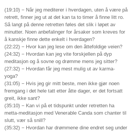
(19:10) − Når jeg mediterer i hverdagen, uten å være på
retrett, finner jeg ut at det kan ta to timer å finne litt ro.
Så langt på denne retretten føles det slik i løpet av
minutter. Noen anbefalinger for årsaker som kreves for
å kanskje finne dette enkelt i hverdagen?
(22:22) − Hvor kan jeg lese om den åttefoldige veien?
(24:32) − Hvordan kan jeg vite forskjellen på dyp
meditasjon og å sovne og drømme mens jeg sitter?
(27:32) − Hvordan får jeg mest mulig ut av karma-
yoga?
(31:05) − Hvis jeg gir mitt beste, men ikke gjør noen
fremgang i det hele tatt etter åtte dager, er det fortsatt
greit, ikke sant?
(35:10) − Kan vi på et tidspunkt under retretten ha
metta-meditasjon med Venerable Canda som chanter til
slutt, vær så snill?
(35:32) − Hvordan har drømmene dine endret seg under