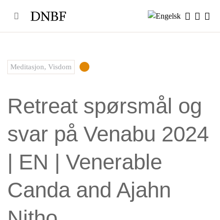
Skip
to
content
Meditasjon
,
Visdom
Retreat spørsmål og
svar på Venabu 2024
| EN | Venerable
Canda and Ajahn
Nitho