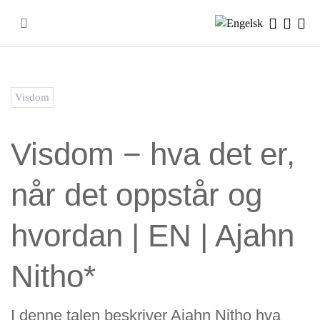
Skip
to
content
Visdom
Visdom − hva det er,
når det oppstår og
hvordan | EN | Ajahn
Nitho*
I denne talen beskriver Ajahn Nitho hva