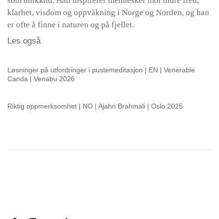
som bhikkhu. Han inspirerer mennesker mot indre fred,
klarhet, visdom og oppvåkning i Norge og Norden, og han
er ofte å finne i naturen og på fjellet.
Les også
Løsninger på utfordringer i pustemeditasjon | EN | Venerable
Canda | Venabu 2026
Riktig oppmerksomhet | NO | Ajahn Brahmali | Oslo 2025