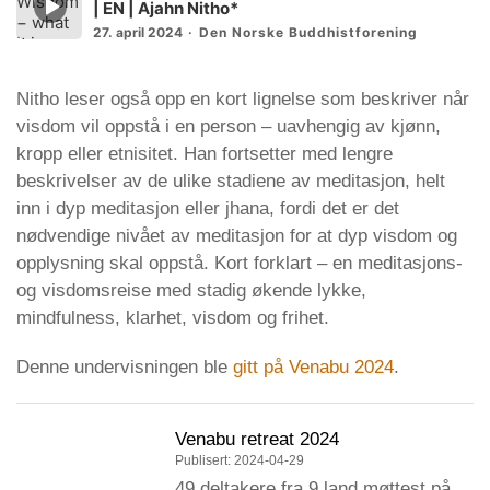
| EN | Ajahn Nitho*
play
27. april 2024
Den Norske Buddhistforening
icon
Nitho leser også opp en kort lignelse som beskriver når
visdom vil oppstå i en person – uavhengig av kjønn,
kropp eller etnisitet. Han fortsetter med lengre
beskrivelser av de ulike stadiene av meditasjon, helt
inn i dyp meditasjon eller jhana, fordi det er det
nødvendige nivået av meditasjon for at dyp visdom og
opplysning skal oppstå. Kort forklart – en meditasjons-
og visdomsreise med stadig økende lykke,
mindfulness, klarhet, visdom og frihet.
Denne undervisningen ble
gitt på Venabu 2024
.
Venabu retreat 2024
Publisert: 2024-04-29
49 deltakere fra 9 land møttest på