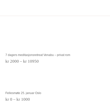
7 dagers meditasjonsretreat Venabu – privat
rom
7 dagers meditasjonsretreat Venabu – privat rom
Prisområde:
kr
2000
–
kr
10950
kr 2000
til
kr 10950
Fellesmøte 25. januar Oslo
Fellesmøte 25. januar Oslo
Prisområde:
kr
0
–
kr
1000
kr 0
til