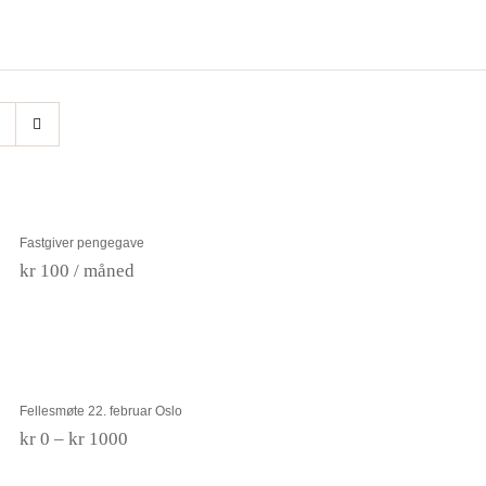
Fastgiver pengegave
Fastgiver pengegave
kr
100
/ måned
Fellesmøte 22. februar Oslo
Fellesmøte 22. februar Oslo
Prisområde:
kr
0
–
kr
1000
kr 0
til