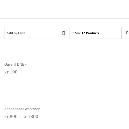
Skip
to
content
Sort by
Date
Show
12 Products
Gave til DNBF
Gave til DNBF
kr
100
Ānāpānasati workshop
Ānāpānasati workshop
Prisområde:
kr
800
–
kr
1800
kr 800
til