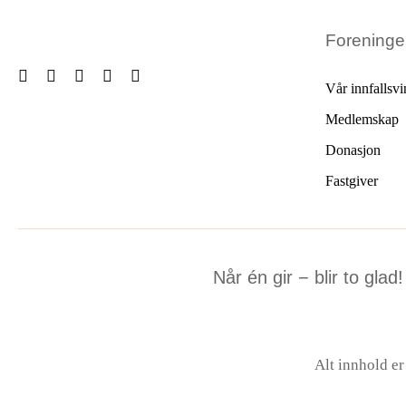
Forening
Vår innfallsvi
Medlemskap
Donasjon
Fastgiver
Når én gir − blir to glad!
Alt innhold e