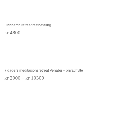
kr 1800
Finnhamn retreat restbetaling
Finnhamn retreat restbetaling
kr
4800
7 dagers meditasjonsretreat Venabu − privat
hytte
7 dagers meditasjonsretreat Venabu − privat hytte
Prisområde:
kr
2000
–
kr
10300
kr 2000
til
kr 10300