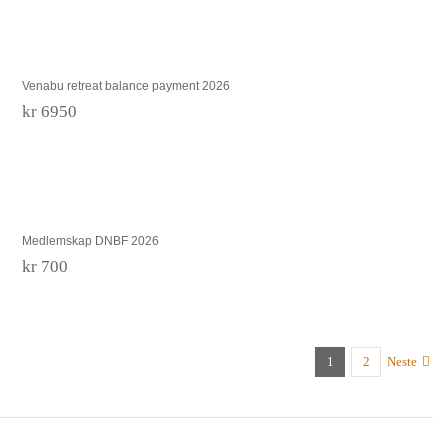
kr 1000
Venabu retreat balance payment 2026
Venabu retreat balance payment 2026
kr
6950
Medlemskap DNBF 2026
Medlemskap DNBF 2026
kr
700
1
2
Neste