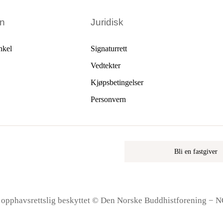
en
Juridisk
nkel
Signaturrett
Vedtekter
Kjøpsbetingelser
Personvern
Bli en fastgiver
r opphavsrettslig beskyttet © Den Norske Buddhistforening − 