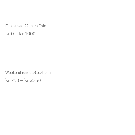
kr 1000
Fellesmøte 22 mars Oslo
Fellesmøte 22 mars Oslo
Prisområde:
kr
0
–
kr
1000
kr 0
til
kr 1000
Weekend retreat Stockholm
Weekend retreat Stockholm
Prisområde:
kr
750
–
kr
2750
kr 750
til
kr 2750