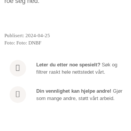
roe seg ned.
Publisert: 2024-04-25
Foto: Foto: DNBF
Leter du etter
noe spesielt?
Søk og
filtrer raskt hele nettstedet vårt.
Din vennlighet kan hjelpe andre!
Gjør
som mange andre, støtt vårt arbeid.
Cooling the senses − finding peace | EN |
Episode
Venerable Canda
play