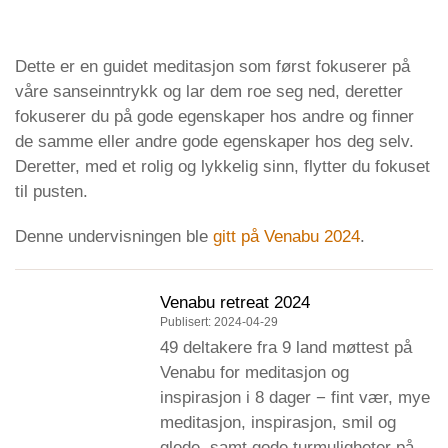
25. april 2024
Den Norske Buddhistforening
icon
Dette er en guidet meditasjon som først fokuserer på
våre sanseinntrykk og lar dem roe seg ned, deretter
fokuserer du på gode egenskaper hos andre og finner
de samme eller andre gode egenskaper hos deg selv.
Deretter, med et rolig og lykkelig sinn, flytter du fokuset
til pusten.
Denne undervisningen ble
gitt på Venabu 2024
.
Venabu retreat 2024
Publisert: 2024-04-29
49 deltakere fra 9 land møttest på
Venabu for meditasjon og
inspirasjon i 8 dager − fint vær, mye
meditasjon, inspirasjon, smil og
glede, samt gode turmuligheter på