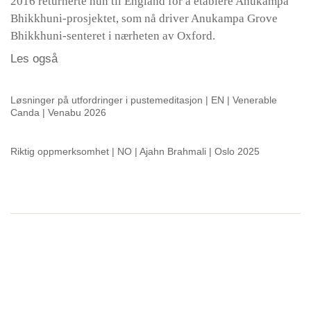
2016 returnerte hun til England for å etablere Anukampa
Bhikkhuni-prosjektet, som nå driver Anukampa Grove
Bhikkhuni-senteret i nærheten av Oxford.
Les også
Løsninger på utfordringer i pustemeditasjon | EN | Venerable
Canda | Venabu 2026
Riktig oppmerksomhet | NO | Ajahn Brahmali | Oslo 2025