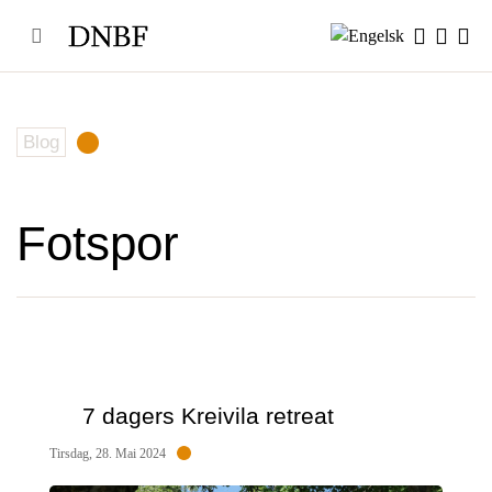
Skip
to
content
Blog
Fotspor
7 dagers Kreivila retreat
Tirsdag, 28. Mai 2024