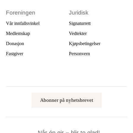
Foreningen
Juridisk
Vår innfallsvinkel
Signaturrett
Medlemskap
Vedtekter
Donasjon
Kjøpsbetingelser
Fastgiver
Personvern
Abonner på nyhetsbrevet
Når én gir − blir to glad!